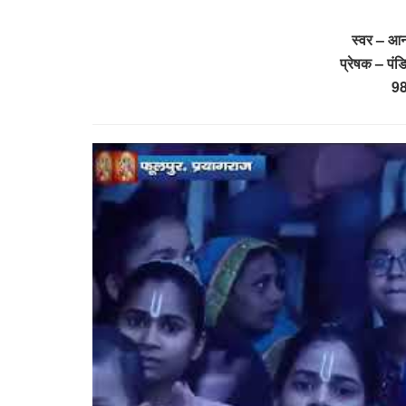
स्वर – आन
प्रेषक – पंड
9