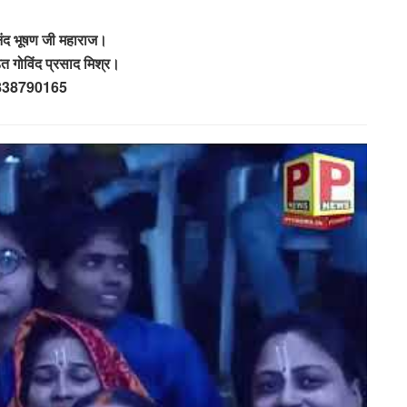
ंद भूषण जी महाराज।
ित गोविंद प्रसाद मिश्र।
838790165