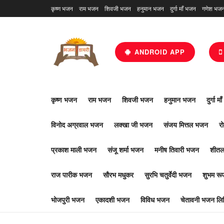
कृष्ण भजन
राम भजन
शिवजी भजन
हनुमान भजन
दुर्गा माँ भजन
गणेश भज
ANDROID APP
कृष्ण भजन
राम भजन
शिवजी भजन
हनुमान भजन
दुर्गा म
विनोद अग्रवाल भजन
लक्खा जी भजन
संजय मित्तल भजन
र
प्रकाश माली भजन
संजू शर्मा भजन
मनीष तिवारी भजन
शीतल
राज पारीक भजन
सौरभ मधुकर
सुरभि चतुर्वेदी भजन
शुभम र
भोजपुरी भजन
एकादशी भजन
विविध भजन
चेतावनी भजन लिर