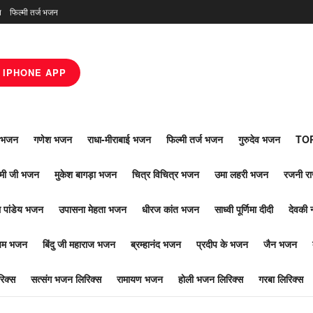
न
फिल्मी तर्ज भजन
IPHONE APP
ाँ भजन
गणेश भजन
राधा-मीराबाई भजन
फिल्मी तर्ज भजन
गुरुदेव भजन
TOP
ोमी जी भजन
मुकेश बागड़ा भजन
चित्र विचित्र भजन
उमा लहरी भजन
रजनी र
 पांडेय भजन
उपासना मेहता भजन
धीरज कांत भजन
साध्वी पूर्णिमा दीदी
देवकी 
ूपम भजन
बिंदु जी महाराज भजन
ब्रम्हानंद भजन
प्रदीप के भजन
जैन भजन
िक्स
सत्संग भजन लिरिक्स
रामायण भजन
होली भजन लिरिक्स
गरबा लिरिक्स