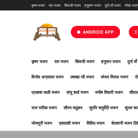
कृष्ण भजन
राम भजन
शिवजी भजन
हनुमान भजन
दुर्गा माँ भजन
गणेश भज
ANDROID APP
कृष्ण भजन
राम भजन
शिवजी भजन
हनुमान भजन
दुर्गा म
विनोद अग्रवाल भजन
लक्खा जी भजन
संजय मित्तल भजन
र
प्रकाश माली भजन
संजू शर्मा भजन
मनीष तिवारी भजन
शीतल
राज पारीक भजन
सौरभ मधुकर
सुरभि चतुर्वेदी भजन
शुभम र
भोजपुरी भजन
एकादशी भजन
विविध भजन
चेतावनी भजन लिर