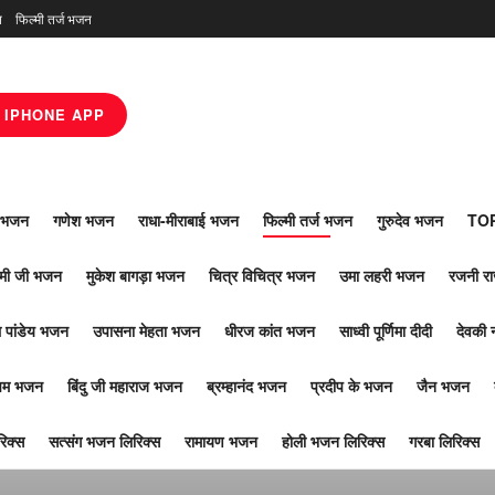
न
फिल्मी तर्ज भजन
IPHONE APP
ाँ भजन
गणेश भजन
राधा-मीराबाई भजन
फिल्मी तर्ज भजन
गुरुदेव भजन
TOP
ोमी जी भजन
मुकेश बागड़ा भजन
चित्र विचित्र भजन
उमा लहरी भजन
रजनी र
 पांडेय भजन
उपासना मेहता भजन
धीरज कांत भजन
साध्वी पूर्णिमा दीदी
देवकी 
ूपम भजन
बिंदु जी महाराज भजन
ब्रम्हानंद भजन
प्रदीप के भजन
जैन भजन
िक्स
सत्संग भजन लिरिक्स
रामायण भजन
होली भजन लिरिक्स
गरबा लिरिक्स