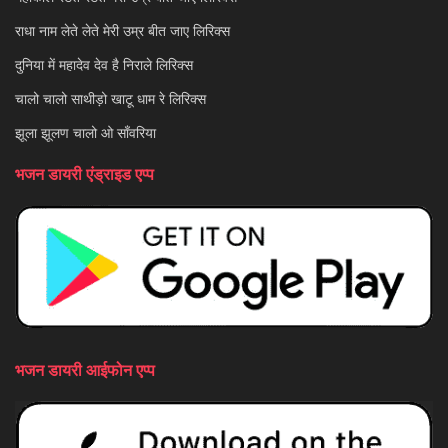
राधा नाम लेते लेते मेरी उम्र बीत जाए लिरिक्स
दुनिया में महादेव देव है निराले लिरिक्स
चालो चालो साथीड़ो खाटू धाम रे लिरिक्स
झूला झूलण चालो ओ साँवरिया
भजन डायरी एंड्राइड एप्प
भजन डायरी आईफोन एप्प