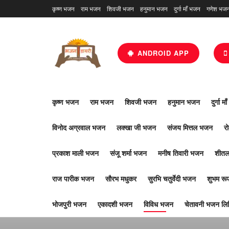
कृष्ण भजन
राम भजन
शिवजी भजन
हनुमान भजन
दुर्गा माँ भजन
गणेश भज
ANDROID APP
कृष्ण भजन
राम भजन
शिवजी भजन
हनुमान भजन
दुर्गा म
विनोद अग्रवाल भजन
लक्खा जी भजन
संजय मित्तल भजन
र
प्रकाश माली भजन
संजू शर्मा भजन
मनीष तिवारी भजन
शीतल
राज पारीक भजन
सौरभ मधुकर
सुरभि चतुर्वेदी भजन
शुभम र
भोजपुरी भजन
एकादशी भजन
विविध भजन
चेतावनी भजन लिर