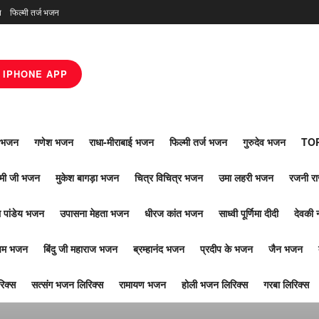
न
फिल्मी तर्ज भजन
IPHONE APP
ाँ भजन
गणेश भजन
राधा-मीराबाई भजन
फिल्मी तर्ज भजन
गुरुदेव भजन
TOP
ोमी जी भजन
मुकेश बागड़ा भजन
चित्र विचित्र भजन
उमा लहरी भजन
रजनी र
 पांडेय भजन
उपासना मेहता भजन
धीरज कांत भजन
साध्वी पूर्णिमा दीदी
देवकी 
ूपम भजन
बिंदु जी महाराज भजन
ब्रम्हानंद भजन
प्रदीप के भजन
जैन भजन
िक्स
सत्संग भजन लिरिक्स
रामायण भजन
होली भजन लिरिक्स
गरबा लिरिक्स