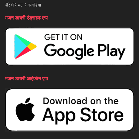
धीरे धीरे चल रे कांवड़िया
भजन डायरी एंड्राइड एप्प
भजन डायरी आईफोन एप्प