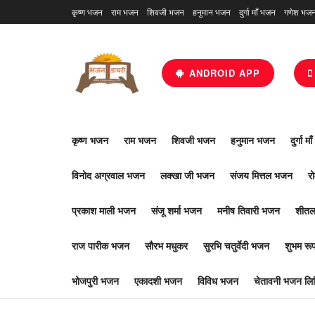
कृष्ण भजन
राम भजन
शिवजी भजन
हनुमान भजन
दुर्गा माँ भजन
गणेश भज
ANDROID APP
कृष्ण भजन
राम भजन
शिवजी भजन
हनुमान भजन
दुर्गा म
विनोद अग्रवाल भजन
लक्खा जी भजन
संजय मित्तल भजन
र
प्रकाश माली भजन
संजू शर्मा भजन
मनीष तिवारी भजन
शीतल
राज पारीक भजन
सौरभ मधुकर
सुरभि चतुर्वेदी भजन
शुभम र
भोजपुरी भजन
एकादशी भजन
विविध भजन
चेतावनी भजन लिर