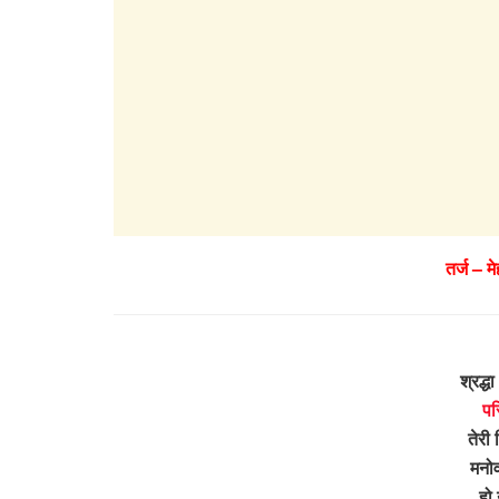
तर्ज – मे
श्रद्ध
पर
तेरी 
मनोव
हो