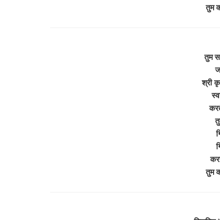
तुम 
तुम स
ज
श्री क
स्व
करत
त
ग
ग
करत
तुम 