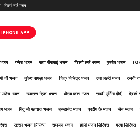
न
फिल्मी तर्ज भजन
IPHONE APP
ाँ भजन
गणेश भजन
राधा-मीराबाई भजन
फिल्मी तर्ज भजन
गुरुदेव भजन
TOP
ोमी जी भजन
मुकेश बागड़ा भजन
चित्र विचित्र भजन
उमा लहरी भजन
रजनी र
 पांडेय भजन
उपासना मेहता भजन
धीरज कांत भजन
साध्वी पूर्णिमा दीदी
देवकी 
ूपम भजन
बिंदु जी महाराज भजन
ब्रम्हानंद भजन
प्रदीप के भजन
जैन भजन
िक्स
सत्संग भजन लिरिक्स
रामायण भजन
होली भजन लिरिक्स
गरबा लिरिक्स