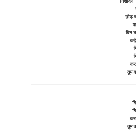
निशदिन ‘च
छोड़ 
प
बिन भ
कहे
ग
ग
करत
तुम 
ग
ग
करत
तुम 