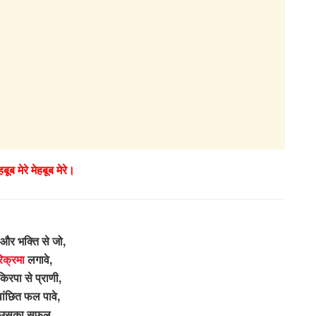
हबूब मेरे मेहबूब मेरे।
ा और भक्ति से जो,
िक्रमा
लगावे,
किरपा से प्राणी,
ांछित फल पावे,
 उसका सफल,