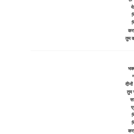
य
ग
ग
करत
तुम 
भक्त
ग
दीनों
तुम
सा
प
ग
ग
करत