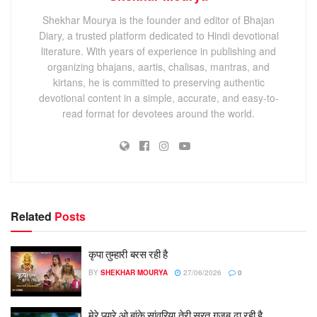
Shekhar Mourya is the founder and editor of Bhajan
Diary, a trusted platform dedicated to Hindi devotional
literature. With years of experience in publishing and
organizing bhajans, aartis, chalisas, mantras, and
kirtans, he is committed to preserving authentic
devotional content in a simple, accurate, and easy-to-
read format for devotees around the world.
Related
Posts
कृपा तुम्हारी बरस रही है
BY
SHEKHAR MOURYA
27/06/2026
0
मेरे प्यारे ओ बांके सांवरिया तेरी सूरत गजब ढा रही है