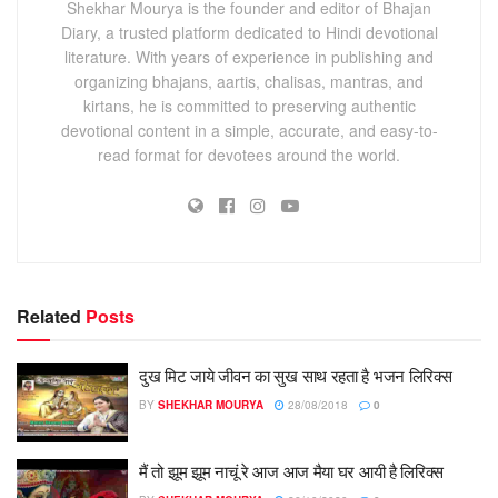
Shekhar Mourya is the founder and editor of Bhajan
Diary, a trusted platform dedicated to Hindi devotional
literature. With years of experience in publishing and
organizing bhajans, aartis, chalisas, mantras, and
kirtans, he is committed to preserving authentic
devotional content in a simple, accurate, and easy-to-
read format for devotees around the world.
Related
Posts
दुख मिट जाये जीवन का सुख साथ रहता है भजन लिरिक्स
BY
SHEKHAR MOURYA
28/08/2018
0
मैं तो झूम झूम नाचूं रे आज आज मैया घर आयी है लिरिक्स