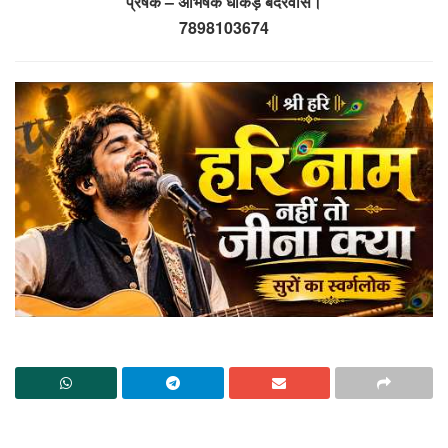
प्रेषक – अभिषेक धाकड़ बदरवास।
7898103674