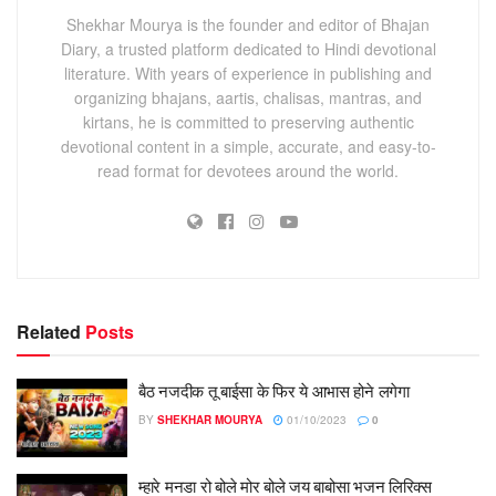
Shekhar Mourya is the founder and editor of Bhajan
Diary, a trusted platform dedicated to Hindi devotional
literature. With years of experience in publishing and
organizing bhajans, aartis, chalisas, mantras, and
kirtans, he is committed to preserving authentic
devotional content in a simple, accurate, and easy-to-
read format for devotees around the world.
Related
Posts
बैठ नजदीक तू बाईसा के फिर ये आभास होने लगेगा
BY
SHEKHAR MOURYA
01/10/2023
0
म्हारे मनडा रो बोले मोर बोले जय बाबोसा भजन लिरिक्स