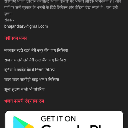
सर्वश्रेष्ठ भजन लिरिक्स वेबसाइट 'भजन डायरी' पर आपका हार्दिक अभिनन्दन है। आप
यहाँ पर सभी प्रकार के भजनों के हिंदी लिरिक्स और वीडियो देख सकते है। जय श्री
कृष्णा।
संपर्क -
bhajandiary@gmail.com
नवीनतम भजन
महाकाल रटते रटते मेरी उम्र बीत जाए लिरिक्स
राधा नाम लेते लेते मेरी उम्र बीत जाए लिरिक्स
दुनिया में महादेव देव है निराले लिरिक्स
चालो चालो साथीड़ो खाटू धाम रे लिरिक्स
झूला झूलण चालो ओ साँवरिया
भजन डायरी एंड्राइड एप्प