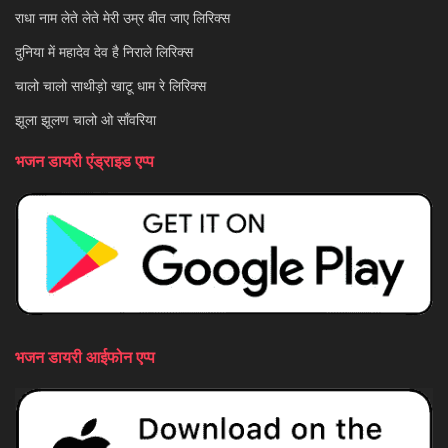
राधा नाम लेते लेते मेरी उम्र बीत जाए लिरिक्स
दुनिया में महादेव देव है निराले लिरिक्स
चालो चालो साथीड़ो खाटू धाम रे लिरिक्स
झूला झूलण चालो ओ साँवरिया
भजन डायरी एंड्राइड एप्प
भजन डायरी आईफोन एप्प