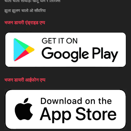
चालो चालो साथीड़ो खाटू धाम रे लिरिक्स
झूला झूलण चालो ओ साँवरिया
भजन डायरी एंड्राइड एप्प
भजन डायरी आईफोन एप्प