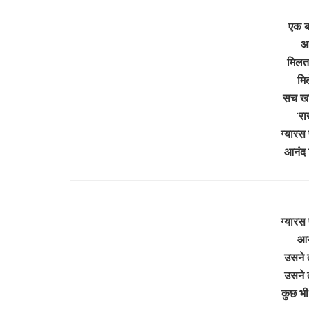
एक ब
आ
मिलता
मिल
सच खाट
‘रा
ग्यारस 
आनंद
ग्यारस 
आन
उसने त
उसने त
कुछ भ