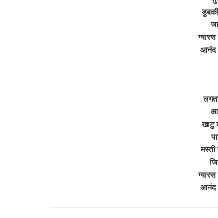
डुबकी 
जा
ग्यारस 
आनंद
लगता 
आक
खाटु 
पा
मस्ती 
जिस
ग्यारस 
आनंद