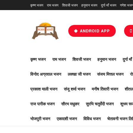
कृष्ण भजन
राम भजन
शिवजी भजन
हनुमान भजन
दुर्गा माँ भजन
गणेश भज
ANDROID APP
कृष्ण भजन
राम भजन
शिवजी भजन
हनुमान भजन
दुर्गा म
विनोद अग्रवाल भजन
लक्खा जी भजन
संजय मित्तल भजन
र
प्रकाश माली भजन
संजू शर्मा भजन
मनीष तिवारी भजन
शीतल
राज पारीक भजन
सौरभ मधुकर
सुरभि चतुर्वेदी भजन
शुभम र
भोजपुरी भजन
एकादशी भजन
विविध भजन
चेतावनी भजन लिर