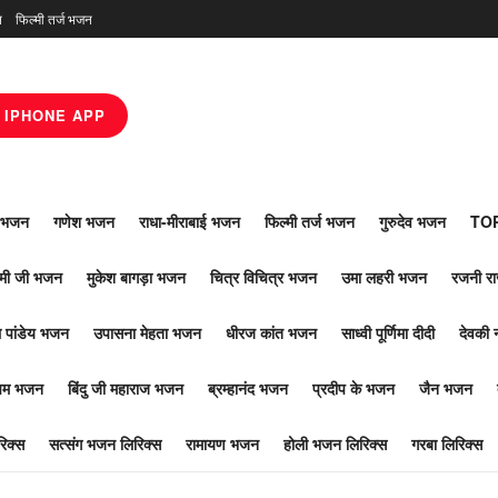
न
फिल्मी तर्ज भजन
IPHONE APP
ाँ भजन
गणेश भजन
राधा-मीराबाई भजन
फिल्मी तर्ज भजन
गुरुदेव भजन
TOP
ोमी जी भजन
मुकेश बागड़ा भजन
चित्र विचित्र भजन
उमा लहरी भजन
रजनी र
 पांडेय भजन
उपासना मेहता भजन
धीरज कांत भजन
साध्वी पूर्णिमा दीदी
देवकी 
ूपम भजन
बिंदु जी महाराज भजन
ब्रम्हानंद भजन
प्रदीप के भजन
जैन भजन
िक्स
सत्संग भजन लिरिक्स
रामायण भजन
होली भजन लिरिक्स
गरबा लिरिक्स