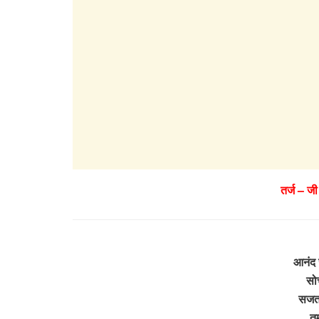
तर्ज – ज
आनंद ज
सोच
सजता 
तु