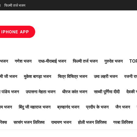
न
फिल्मी तर्ज भजन
IPHONE APP
ाँ भजन
गणेश भजन
राधा-मीराबाई भजन
फिल्मी तर्ज भजन
गुरुदेव भजन
TOP
ोमी जी भजन
मुकेश बागड़ा भजन
चित्र विचित्र भजन
उमा लहरी भजन
रजनी र
 पांडेय भजन
उपासना मेहता भजन
धीरज कांत भजन
साध्वी पूर्णिमा दीदी
देवकी 
ूपम भजन
बिंदु जी महाराज भजन
ब्रम्हानंद भजन
प्रदीप के भजन
जैन भजन
िक्स
सत्संग भजन लिरिक्स
रामायण भजन
होली भजन लिरिक्स
गरबा लिरिक्स