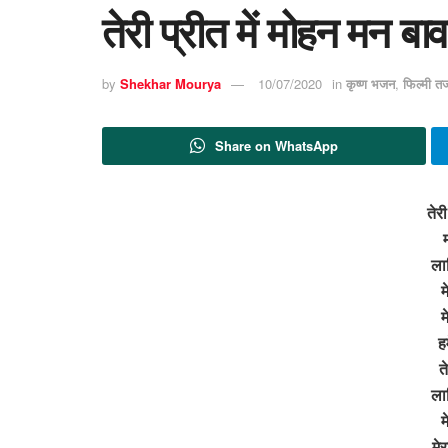
तेरी प्रीत में मोहन मन ब
by
Shekhar Mourya
10/07/2020
in
कृष्ण भजन
,
फिल्मी त
Share on WhatsApp
तेरी
ला
म
म
हम
त
ला
म
मे