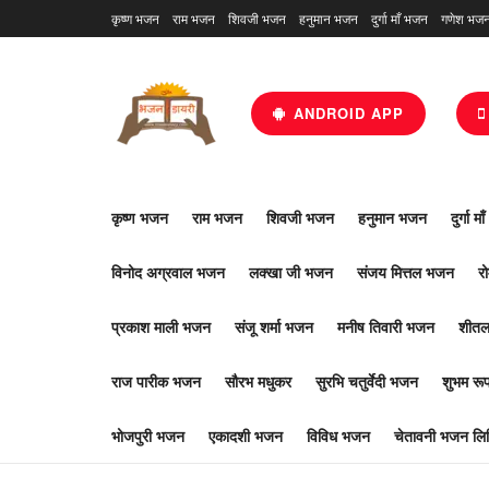
कृष्ण भजन
राम भजन
शिवजी भजन
हनुमान भजन
दुर्गा माँ भजन
गणेश भज
ANDROID APP
कृष्ण भजन
राम भजन
शिवजी भजन
हनुमान भजन
दुर्गा म
विनोद अग्रवाल भजन
लक्खा जी भजन
संजय मित्तल भजन
र
प्रकाश माली भजन
संजू शर्मा भजन
मनीष तिवारी भजन
शीतल
राज पारीक भजन
सौरभ मधुकर
सुरभि चतुर्वेदी भजन
शुभम र
भोजपुरी भजन
एकादशी भजन
विविध भजन
चेतावनी भजन लिर