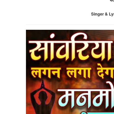
मे
Singer & Lyr