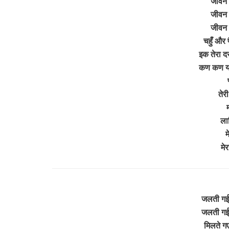
जीवन 
जीवन 
जीवन 
चहुँ और 
इक तेरा द
कण कण यहाँ
तेरी
ला
म
मे
जलती गई 
जलती गई 
मिलते गए