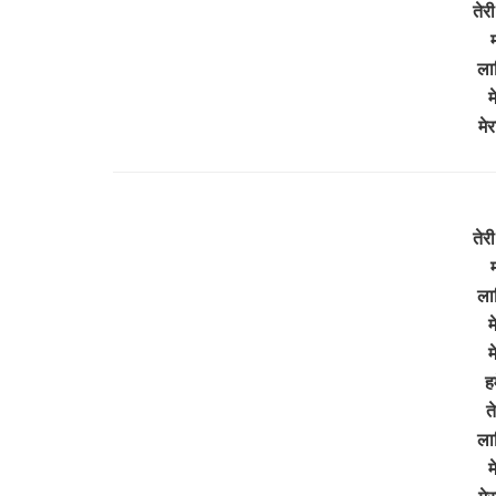
तेरी
ला
म
मे
तेरी
ला
म
म
हम
त
ला
म