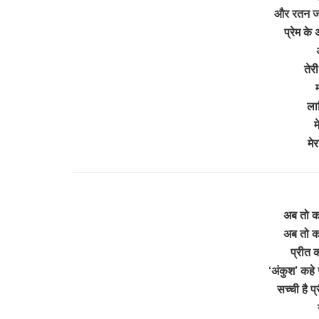
और रतन जहा
प्रेम के 
तेरी
ला
म
मे
अब तो कन
अब तो कन
प्रीत क
‘अंकुश’ कहे 
सच्ची है प्