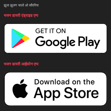
झूला झूलण चालो ओ साँवरिया
भजन डायरी एंड्राइड एप्प
भजन डायरी आईफोन एप्प