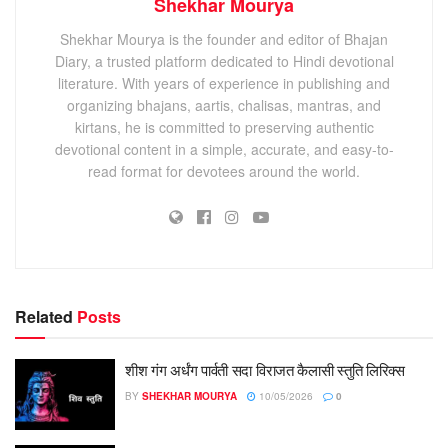
Shekhar Mourya
Shekhar Mourya is the founder and editor of Bhajan
Diary, a trusted platform dedicated to Hindi devotional
literature. With years of experience in publishing and
organizing bhajans, aartis, chalisas, mantras, and
kirtans, he is committed to preserving authentic
devotional content in a simple, accurate, and easy-to-
read format for devotees around the world.
Related
Posts
शीश गंग अर्धंग पार्वती सदा विराजत कैलासी स्तुति लिरिक्स
BY
SHEKHAR MOURYA
10/05/2026
0