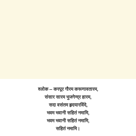
श्लोक – करपूर गौरम करूणावतारम,
संसार सारम भुजगेन्द्र हारम,
सदा वसंतम हृदयारविंदे,
भवम भवानी सहितं नमामि,
भवम भवानी सहितं नमामि,
सहितं नमामि।