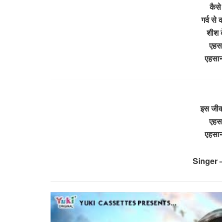
कैसे
गर्व से
शीश क
एहसा
एहसान
इस जीवन
एहसा
एहसान
Singer 