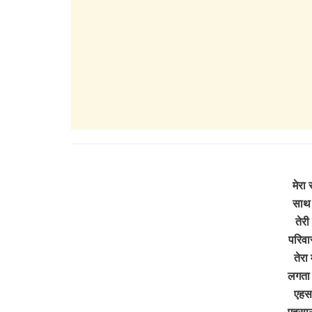
मेरा
साथ 
तेरी
परिवार
तेरा 
लगता 
एहसा
एहसान