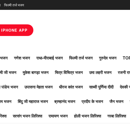
न
फिल्मी तर्ज भजन
IPHONE APP
ाँ भजन
गणेश भजन
राधा-मीराबाई भजन
फिल्मी तर्ज भजन
गुरुदेव भजन
TOP
ोमी जी भजन
मुकेश बागड़ा भजन
चित्र विचित्र भजन
उमा लहरी भजन
रजनी र
 पांडेय भजन
उपासना मेहता भजन
धीरज कांत भजन
साध्वी पूर्णिमा दीदी
देवकी 
ूपम भजन
बिंदु जी महाराज भजन
ब्रम्हानंद भजन
प्रदीप के भजन
जैन भजन
िक्स
सत्संग भजन लिरिक्स
रामायण भजन
होली भजन लिरिक्स
गरबा लिरिक्स