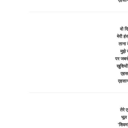
वो दि
मेरी हं
ताना 
मुझे
पर जबसे
खुशियों
एहसा
एहसान
तेरे
भूल 
‘शिवम’ 