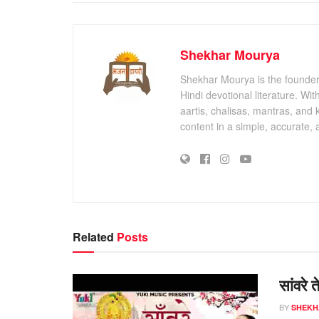
Shekhar Mourya
Shekhar Mourya is the founder 
Hindi devotional literature. Wi
aartis, chalisas, mantras, and 
content in a simple, accurate,
Related
Posts
सांवरे 
BY
SHEKH