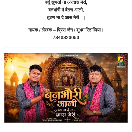
क्यूँ सुणती ना अरदास मेरी,
बनभौरी मैं बैठण आली,
टूटण ना दे आस मेरी।।
गायक / लेखक – प्रिंस जैन / शुभम रिठालिया।
7840820050