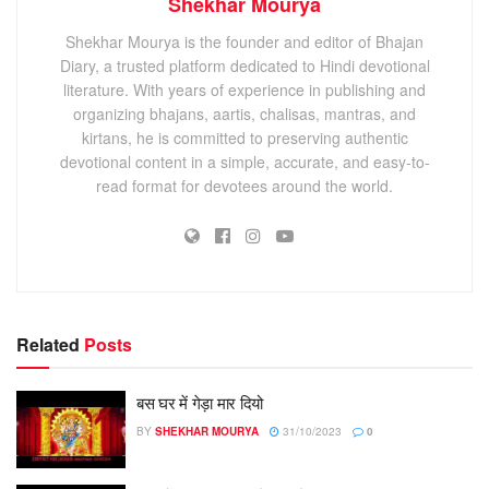
Shekhar Mourya
Shekhar Mourya is the founder and editor of Bhajan
Diary, a trusted platform dedicated to Hindi devotional
literature. With years of experience in publishing and
organizing bhajans, aartis, chalisas, mantras, and
kirtans, he is committed to preserving authentic
devotional content in a simple, accurate, and easy-to-
read format for devotees around the world.
Related
Posts
बस घर में गेड़ा मार दियो
BY
SHEKHAR MOURYA
31/10/2023
0