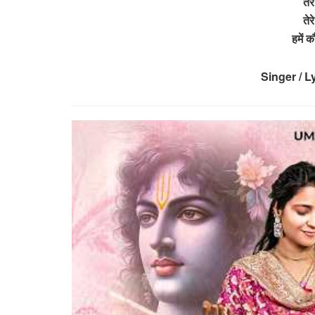
तेर
तेर
हमें 
Singer / L