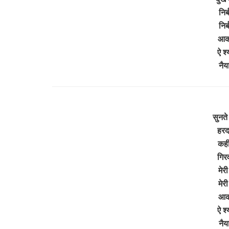
निर
निर
आकर
ऐ श्
नैय
सुनते
हरद
कहीं
गिर
मेर
मेर
आकर
ऐ श्
नैय