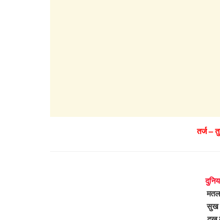
तर्ज – त
दुनिय
मतलब
सुख 
दुख 