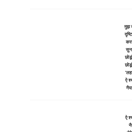
मुझ 
दृष्
करत
सुन
छोडू
छोडू
‘लह
ऐ श्
नैय
ऐ श्
नै