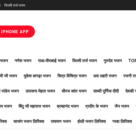
न
फिल्मी तर्ज भजन
IPHONE APP
ाँ भजन
गणेश भजन
राधा-मीराबाई भजन
फिल्मी तर्ज भजन
गुरुदेव भजन
TOP
ोमी जी भजन
मुकेश बागड़ा भजन
चित्र विचित्र भजन
उमा लहरी भजन
रजनी र
 पांडेय भजन
उपासना मेहता भजन
धीरज कांत भजन
साध्वी पूर्णिमा दीदी
देवकी 
ूपम भजन
बिंदु जी महाराज भजन
ब्रम्हानंद भजन
प्रदीप के भजन
जैन भजन
िक्स
सत्संग भजन लिरिक्स
रामायण भजन
होली भजन लिरिक्स
गरबा लिरिक्स