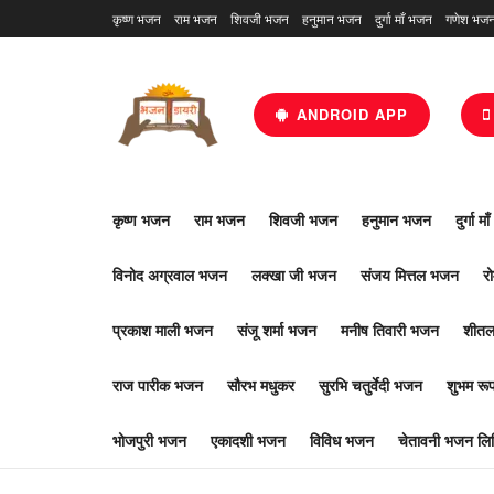
कृष्ण भजन
राम भजन
शिवजी भजन
हनुमान भजन
दुर्गा माँ भजन
गणेश भज
ANDROID APP
कृष्ण भजन
राम भजन
शिवजी भजन
हनुमान भजन
दुर्गा म
विनोद अग्रवाल भजन
लक्खा जी भजन
संजय मित्तल भजन
र
प्रकाश माली भजन
संजू शर्मा भजन
मनीष तिवारी भजन
शीतल
राज पारीक भजन
सौरभ मधुकर
सुरभि चतुर्वेदी भजन
शुभम र
भोजपुरी भजन
एकादशी भजन
विविध भजन
चेतावनी भजन लिर