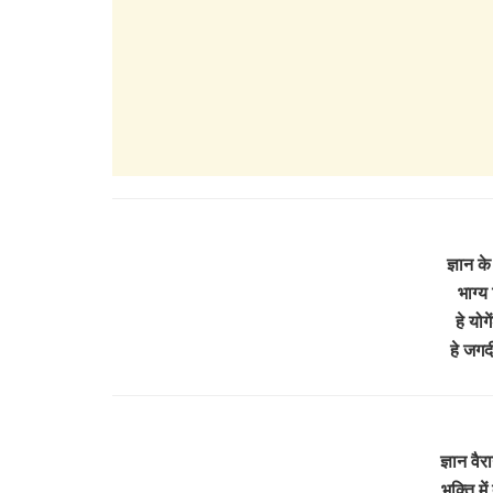
ज्ञान क
भाग्य
हे योगे
हे जगद
ज्ञान वै
भक्ति मे