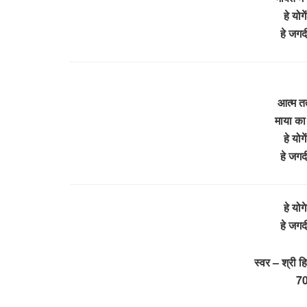
हे योगे
हे जगद
आत्म तत
माया का
हे योगे
हे जगद
हे योगे
हे जगद
स्वर – श्री ह
7