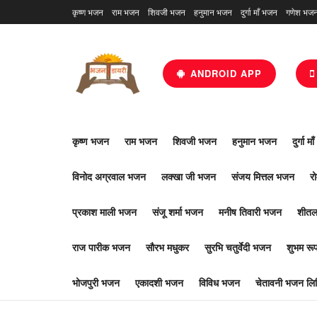
कृष्ण भजन
राम भजन
शिवजी भजन
हनुमान भजन
दुर्गा माँ भजन
गणेश भज
ANDROID APP
कृष्ण भजन
राम भजन
शिवजी भजन
हनुमान भजन
दुर्गा म
विनोद अग्रवाल भजन
लक्खा जी भजन
संजय मित्तल भजन
र
प्रकाश माली भजन
संजू शर्मा भजन
मनीष तिवारी भजन
शीतल
राज पारीक भजन
सौरभ मधुकर
सुरभि चतुर्वेदी भजन
शुभम र
भोजपुरी भजन
एकादशी भजन
विविध भजन
चेतावनी भजन लिर