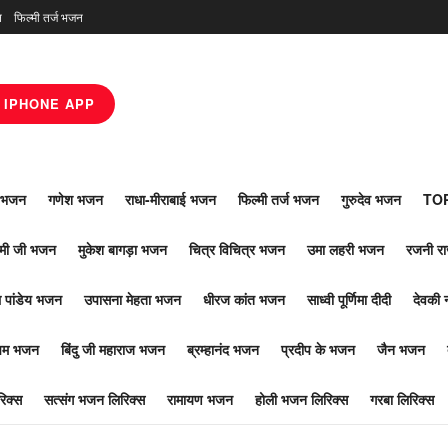
न
फिल्मी तर्ज भजन
IPHONE APP
ाँ भजन
गणेश भजन
राधा-मीराबाई भजन
फिल्मी तर्ज भजन
गुरुदेव भजन
TOP
ोमी जी भजन
मुकेश बागड़ा भजन
चित्र विचित्र भजन
उमा लहरी भजन
रजनी र
 पांडेय भजन
उपासना मेहता भजन
धीरज कांत भजन
साध्वी पूर्णिमा दीदी
देवकी 
ूपम भजन
बिंदु जी महाराज भजन
ब्रम्हानंद भजन
प्रदीप के भजन
जैन भजन
िक्स
सत्संग भजन लिरिक्स
रामायण भजन
होली भजन लिरिक्स
गरबा लिरिक्स