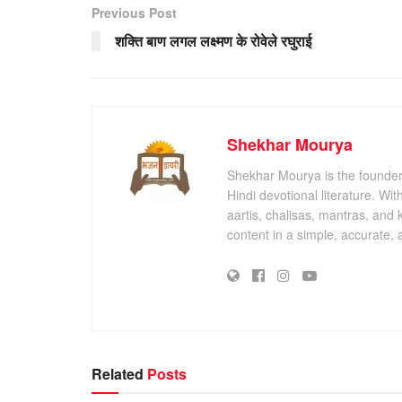
Previous Post
शक्ति बाण लगल लक्ष्मण के रोवेले रघुराई
Shekhar Mourya
Shekhar Mourya is the founder 
Hindi devotional literature. Wi
aartis, chalisas, mantras, and 
content in a simple, accurate,
Related
Posts