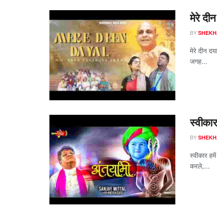
मेरे दी
BY
SHEKH
मेरे दीन दय
जगह...
स्वीकार
BY
SHEKH
स्वीकार हमे
करले,...