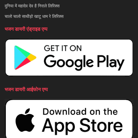
दुनिया में महादेव देव है निराले लिरिक्स
चालो चालो साथीड़ो खाटू धाम रे लिरिक्स
भजन डायरी एंड्राइड एप्प
भजन डायरी आईफोन एप्प