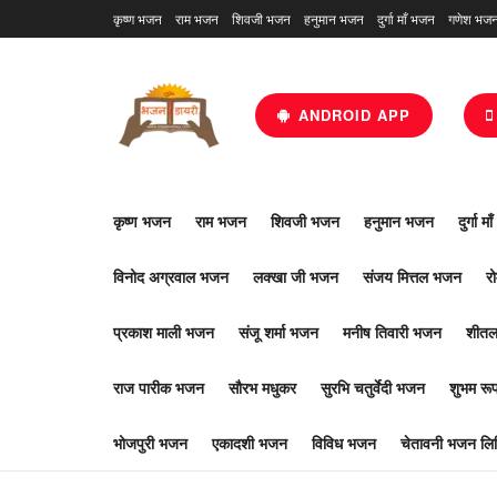
कृष्ण भजन
राम भजन
शिवजी भजन
हनुमान भजन
दुर्गा माँ भजन
गणेश भज
ANDROID APP
कृष्ण भजन
राम भजन
शिवजी भजन
हनुमान भजन
दुर्गा म
विनोद अग्रवाल भजन
लक्खा जी भजन
संजय मित्तल भजन
र
प्रकाश माली भजन
संजू शर्मा भजन
मनीष तिवारी भजन
शीतल
राज पारीक भजन
सौरभ मधुकर
सुरभि चतुर्वेदी भजन
शुभम र
भोजपुरी भजन
एकादशी भजन
विविध भजन
चेतावनी भजन लिर