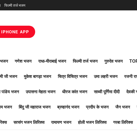
न
फिल्मी तर्ज भजन
IPHONE APP
ाँ भजन
गणेश भजन
राधा-मीराबाई भजन
फिल्मी तर्ज भजन
गुरुदेव भजन
TOP
ोमी जी भजन
मुकेश बागड़ा भजन
चित्र विचित्र भजन
उमा लहरी भजन
रजनी र
 पांडेय भजन
उपासना मेहता भजन
धीरज कांत भजन
साध्वी पूर्णिमा दीदी
देवकी 
ूपम भजन
बिंदु जी महाराज भजन
ब्रम्हानंद भजन
प्रदीप के भजन
जैन भजन
िक्स
सत्संग भजन लिरिक्स
रामायण भजन
होली भजन लिरिक्स
गरबा लिरिक्स