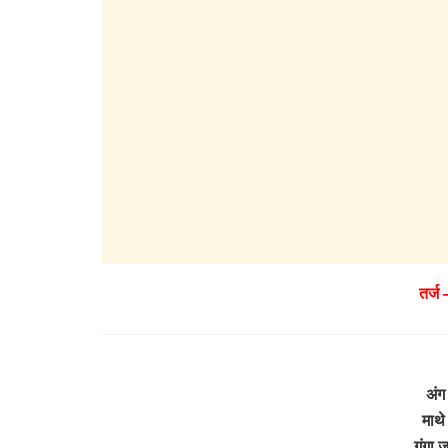
तर्ज 
अंग 
माथे
गंगा ज