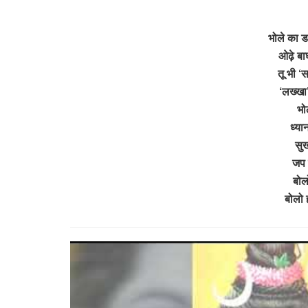
भोले का ड
ओढ़े बाघ
तू भी ‘
‘लख्खा’
भोल
ध्या
सुख
जप 
बोल
बोलो