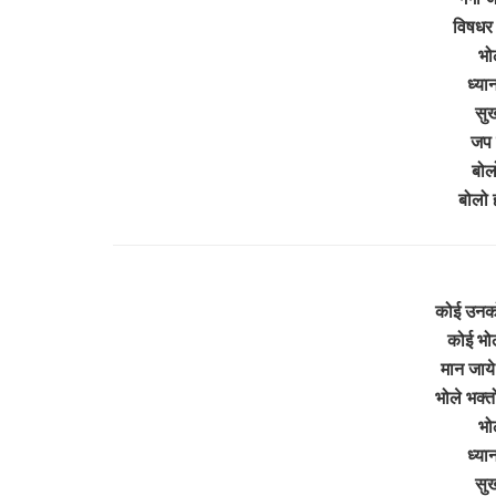
विषधर ग
भोल
ध्या
सुख
जप 
बोल
बोलो
कोई उनको
कोई भोल
मान जाये
भोले भक्त
भोल
ध्या
सुख