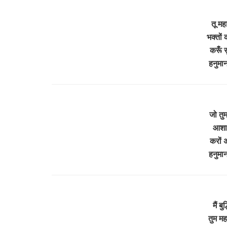
तू मह
भक्तों
करूँ 
हनुमान
जो तुम
आशा 
करों अ
हनुमान
मैं बु
तुम मह