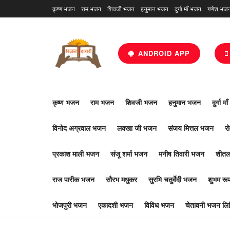
कृष्ण भजन
राम भजन
शिवजी भजन
हनुमान भजन
दुर्गा माँ भजन
गणेश भज
ANDROID APP
कृष्ण भजन
राम भजन
शिवजी भजन
हनुमान भजन
दुर्गा म
विनोद अग्रवाल भजन
लक्खा जी भजन
संजय मित्तल भजन
र
प्रकाश माली भजन
संजू शर्मा भजन
मनीष तिवारी भजन
शीतल
राज पारीक भजन
सौरभ मधुकर
सुरभि चतुर्वेदी भजन
शुभम र
भोजपुरी भजन
एकादशी भजन
विविध भजन
चेतावनी भजन लिर