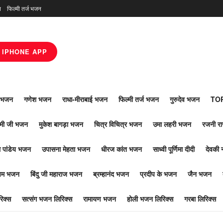
न
फिल्मी तर्ज भजन
IPHONE APP
ाँ भजन
गणेश भजन
राधा-मीराबाई भजन
फिल्मी तर्ज भजन
गुरुदेव भजन
TOP
ोमी जी भजन
मुकेश बागड़ा भजन
चित्र विचित्र भजन
उमा लहरी भजन
रजनी र
 पांडेय भजन
उपासना मेहता भजन
धीरज कांत भजन
साध्वी पूर्णिमा दीदी
देवकी 
ूपम भजन
बिंदु जी महाराज भजन
ब्रम्हानंद भजन
प्रदीप के भजन
जैन भजन
िक्स
सत्संग भजन लिरिक्स
रामायण भजन
होली भजन लिरिक्स
गरबा लिरिक्स