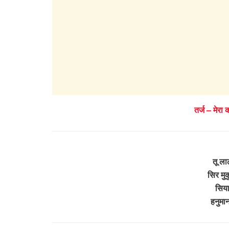
तर्ज – मेरा
तू ला
सिर मुक
सियार
हनुमान