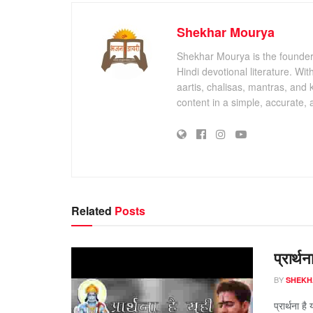
Shekhar Mourya
Shekhar Mourya is the founder 
Hindi devotional literature. Wi
aartis, chalisas, mantras, and 
content in a simple, accurate,
Related
Posts
प्रार्थ
BY
SHEKH
प्रार्थना ह