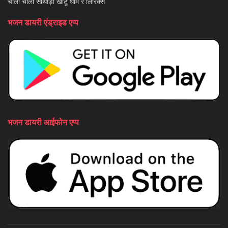
चालो चालो साथीड़ो खाटू धाम रे लिरिक्स
भजन डायरी एंड्राइड एप्प
भजन डायरी आईफोन एप्प