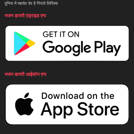
दुनिया में महादेव देव है निराले लिरिक्स
भजन डायरी एंड्राइड एप्प
भजन डायरी आईफोन एप्प