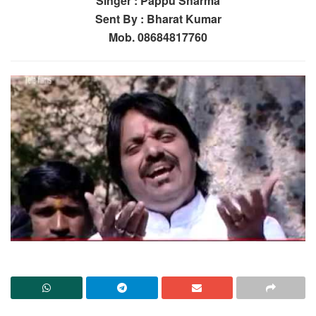
Singer : Pappu Sharma
Sent By : Bharat Kumar
Mob. 08684817760