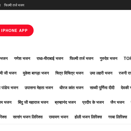
न
फिल्मी तर्ज भजन
IPHONE APP
ाँ भजन
गणेश भजन
राधा-मीराबाई भजन
फिल्मी तर्ज भजन
गुरुदेव भजन
TOP
ोमी जी भजन
मुकेश बागड़ा भजन
चित्र विचित्र भजन
उमा लहरी भजन
रजनी र
 पांडेय भजन
उपासना मेहता भजन
धीरज कांत भजन
साध्वी पूर्णिमा दीदी
देवकी 
ूपम भजन
बिंदु जी महाराज भजन
ब्रम्हानंद भजन
प्रदीप के भजन
जैन भजन
िक्स
सत्संग भजन लिरिक्स
रामायण भजन
होली भजन लिरिक्स
गरबा लिरिक्स