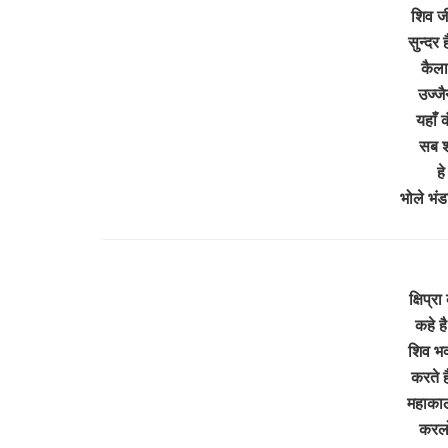
शिव ज
सुन्दर
कैला
उज्जै
यहाँ 
सब श
हे
भोले भंड
क्षिप्र
कहे ह
शिव भक
करते है
महाकाल
करलो