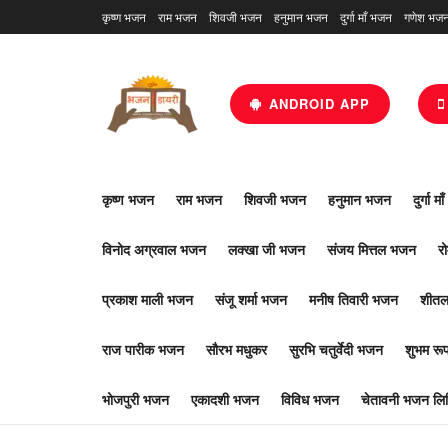
कृष्ण भजन
राम भजन
शिवजी भजन
हनुमान भजन
दुर्गा माँ भजन
गणेश भज
ANDROID APP
कृष्ण भजन
राम भजन
शिवजी भजन
हनुमान भजन
दुर्गा म
विनोद अग्रवाल भजन
लक्खा जी भजन
संजय मित्तल भजन
र
प्रकाश माली भजन
संजू शर्मा भजन
मनीष तिवारी भजन
शीतल
राज पारीक भजन
सौरभ मधुकर
सुरभि चतुर्वेदी भजन
शुभम र
भोजपुरी भजन
एकादशी भजन
विविध भजन
चेतावनी भजन लिर