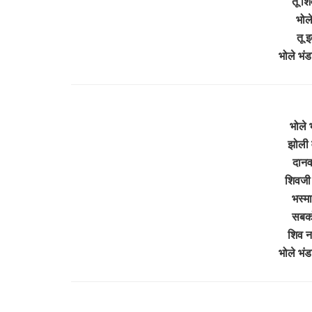
तू श
भोल
तू 
भोले भंड
भोले 
झोली 
दानव
शिवजी 
भस्मा
सबको
शिव न
भोले भंड