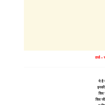
तर्ज –
ये है
इनकी 
शिव ज
शिव जी 