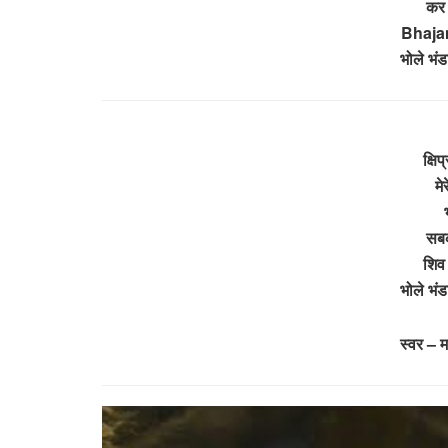
कर द
Bhajan
भोले भंड
क्षिप
मे
सबको
शिव 
भोले भंड
स्वर – म