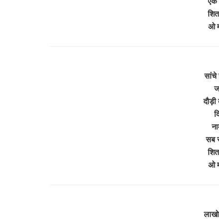
एक 
शित
ओ म
सांचे
ज
दौड़ी 
द
ना
सब स
शित
ओ म
लाखो