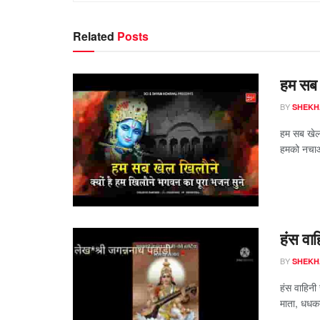
Related
Posts
हम सब ख
BY
SHEKH
हम सब खेल ख
हमको नचाओ
हंस वाह
BY
SHEKH
हंस वाहिनी
माता, धधकत