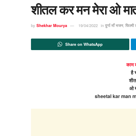
शीतल कर मन मेरा ओ मात
by
Shekhar Mourya
19/04/2022
in
दुर्गा माँ भजन
,
फिल्मी
Share on WhatsApp
काम 
है
शीत
ओ म
sheetal kar man m