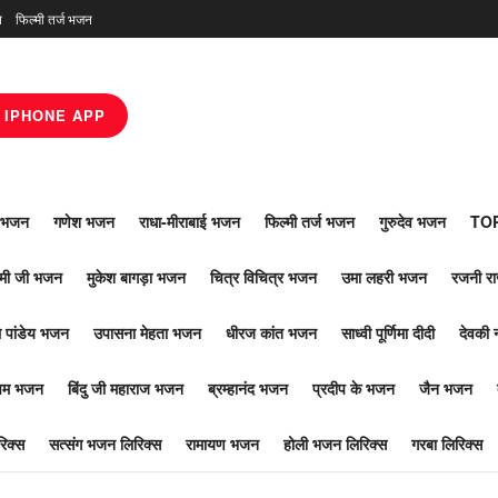
न
फिल्मी तर्ज भजन
IPHONE APP
ाँ भजन
गणेश भजन
राधा-मीराबाई भजन
फिल्मी तर्ज भजन
गुरुदेव भजन
TOP
ोमी जी भजन
मुकेश बागड़ा भजन
चित्र विचित्र भजन
उमा लहरी भजन
रजनी र
 पांडेय भजन
उपासना मेहता भजन
धीरज कांत भजन
साध्वी पूर्णिमा दीदी
देवकी 
ूपम भजन
बिंदु जी महाराज भजन
ब्रम्हानंद भजन
प्रदीप के भजन
जैन भजन
िक्स
सत्संग भजन लिरिक्स
रामायण भजन
होली भजन लिरिक्स
गरबा लिरिक्स