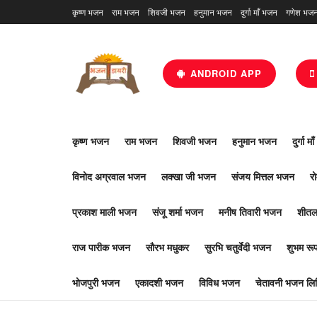
कृष्ण भजन
राम भजन
शिवजी भजन
हनुमान भजन
दुर्गा माँ भजन
गणेश भज
ANDROID APP
कृष्ण भजन
राम भजन
शिवजी भजन
हनुमान भजन
दुर्गा म
विनोद अग्रवाल भजन
लक्खा जी भजन
संजय मित्तल भजन
र
प्रकाश माली भजन
संजू शर्मा भजन
मनीष तिवारी भजन
शीतल
राज पारीक भजन
सौरभ मधुकर
सुरभि चतुर्वेदी भजन
शुभम र
भोजपुरी भजन
एकादशी भजन
विविध भजन
चेतावनी भजन लिर