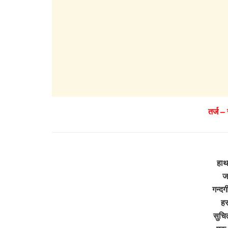
तर्ज –
हाथ
ज
गन्दग
ह
सुचि