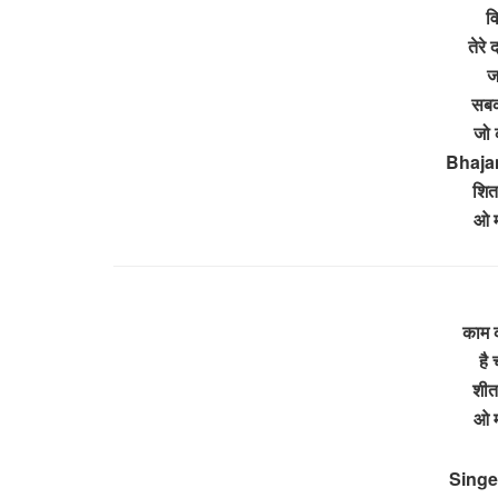
व
तेरे
ज
सबक
जो 
Bhajan
शित
ओ म
काम क
है
शीत
ओ म
Singer