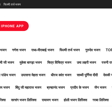
न
फिल्मी तर्ज भजन
IPHONE APP
ाँ भजन
गणेश भजन
राधा-मीराबाई भजन
फिल्मी तर्ज भजन
गुरुदेव भजन
TOP
ोमी जी भजन
मुकेश बागड़ा भजन
चित्र विचित्र भजन
उमा लहरी भजन
रजनी र
 पांडेय भजन
उपासना मेहता भजन
धीरज कांत भजन
साध्वी पूर्णिमा दीदी
देवकी 
ूपम भजन
बिंदु जी महाराज भजन
ब्रम्हानंद भजन
प्रदीप के भजन
जैन भजन
िक्स
सत्संग भजन लिरिक्स
रामायण भजन
होली भजन लिरिक्स
गरबा लिरिक्स