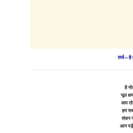
तर्ज – ह
हे भो
भूल क्ष
आप तो
हम सब
शंकर प
आन पड़े 