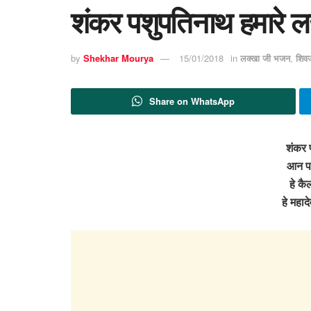
शंकर पशुपतिनाथ हमारे 
by
Shekhar Mourya
15/01/2018
in
लक्खा जी भजन
,
शिव
Share on WhatsApp
शंकर 
आन पड़े
हे क
हे महा