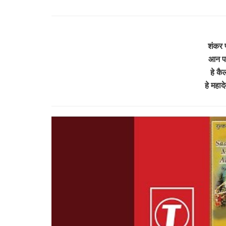
शंकर 
आन पड़े
हे क
हे महा