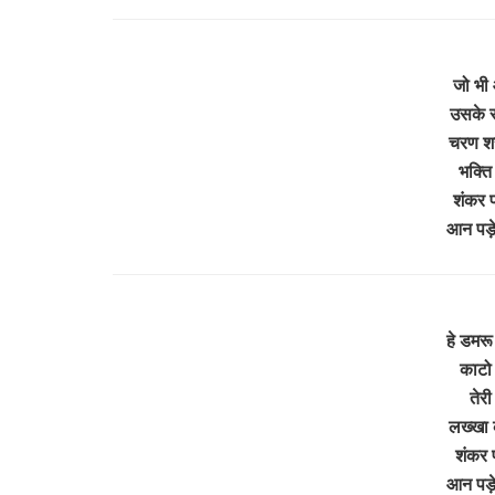
जो भी 
उसके स
चरण शर
भक्ति
शंकर प
आन पड़े 
हे डमर
काटो 
तेरी
लख्खा 
शंकर 
आन पड़े 