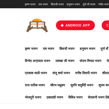
कृष्ण भजन
राम भजन
शिवजी भजन
हनुमान भजन
दुर्गा माँ भजन
गणेश भज
ANDROID APP
कृष्ण भजन
राम भजन
शिवजी भजन
हनुमान भजन
दुर्गा म
विनोद अग्रवाल भजन
लक्खा जी भजन
संजय मित्तल भजन
र
प्रकाश माली भजन
संजू शर्मा भजन
मनीष तिवारी भजन
शीतल
राज पारीक भजन
सौरभ मधुकर
सुरभि चतुर्वेदी भजन
शुभम र
भोजपुरी भजन
एकादशी भजन
विविध भजन
चेतावनी भजन लिर