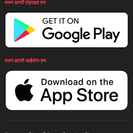
भजन डायरी एंड्राइड एप्प
भजन डायरी आईफोन एप्प