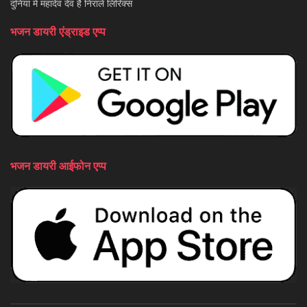
दुनिया में महादेव देव है निराले लिरिक्स
भजन डायरी एंड्राइड एप्प
भजन डायरी आईफोन एप्प