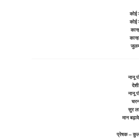
कोई 
कोई ड
कान्
कान्ह
जुलम
नानू प
देश
नानू प
चरना
सुर लह
मान बढ़ावे
प्रेषक – कु