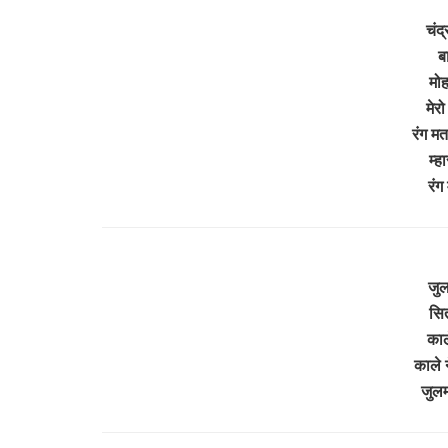
चंद
ब
मोह
मेरो
रंग मत
म्ह
रंग
जुल
सित
काल
काले 
जुलम