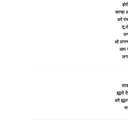
होर
कान्हा 
अरे पं
तू त
लग
ओ लगन्य
आप र
लगन
साव
झूलो दे
अरे झूल
मन