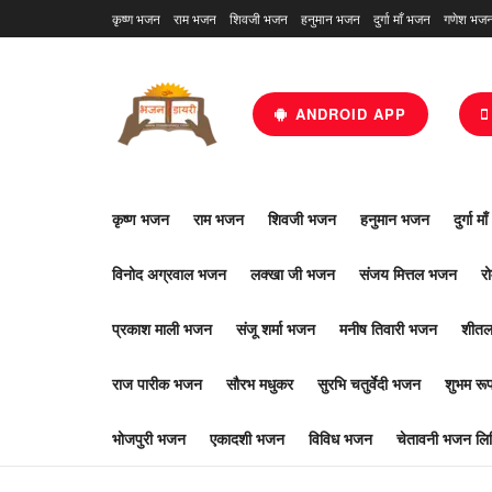
कृष्ण भजन
राम भजन
शिवजी भजन
हनुमान भजन
दुर्गा माँ भजन
गणेश भज
ANDROID APP
कृष्ण भजन
राम भजन
शिवजी भजन
हनुमान भजन
दुर्गा म
विनोद अग्रवाल भजन
लक्खा जी भजन
संजय मित्तल भजन
र
प्रकाश माली भजन
संजू शर्मा भजन
मनीष तिवारी भजन
शीतल
राज पारीक भजन
सौरभ मधुकर
सुरभि चतुर्वेदी भजन
शुभम र
भोजपुरी भजन
एकादशी भजन
विविध भजन
चेतावनी भजन लिर