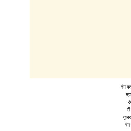
रंग मत
म्ह
रं
मै
गुजर
रंग