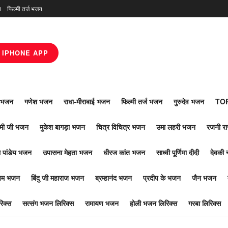
न
फिल्मी तर्ज भजन
IPHONE APP
ाँ भजन
गणेश भजन
राधा-मीराबाई भजन
फिल्मी तर्ज भजन
गुरुदेव भजन
TOP
ोमी जी भजन
मुकेश बागड़ा भजन
चित्र विचित्र भजन
उमा लहरी भजन
रजनी र
 पांडेय भजन
उपासना मेहता भजन
धीरज कांत भजन
साध्वी पूर्णिमा दीदी
देवकी 
ूपम भजन
बिंदु जी महाराज भजन
ब्रम्हानंद भजन
प्रदीप के भजन
जैन भजन
िक्स
सत्संग भजन लिरिक्स
रामायण भजन
होली भजन लिरिक्स
गरबा लिरिक्स