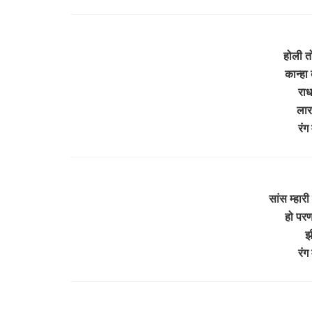
होली तो
कान्हा 
राध
लार
रंग
सांस म्हारी
हो परण
झ
रंग