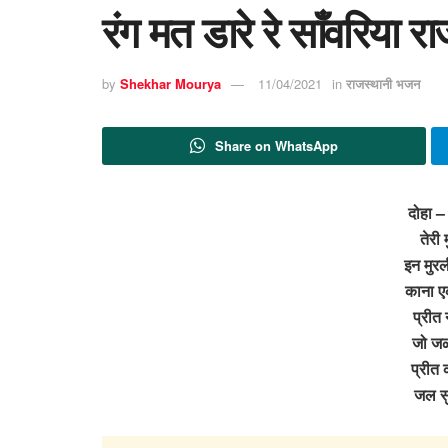
रंग मत डारे रे साँवरिया 
by
Shekhar Mourya
11/04/2021
in
राजस्थानी भजन
Share on WhatsApp
‍दोहा –
तेरी
इन मुरली
काना ए
प्रीत 
जो जळ
प्रीत
जल स