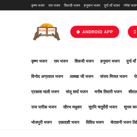
कृष्ण भजन
राम भजन
शिवजी भजन
हनुमान भजन
दुर्गा माँ भजन
गणेश भज
ANDROID APP
कृष्ण भजन
राम भजन
शिवजी भजन
हनुमान भजन
दुर्गा म
विनोद अग्रवाल भजन
लक्खा जी भजन
संजय मित्तल भजन
र
प्रकाश माली भजन
संजू शर्मा भजन
मनीष तिवारी भजन
शीतल
राज पारीक भजन
सौरभ मधुकर
सुरभि चतुर्वेदी भजन
शुभम र
भोजपुरी भजन
एकादशी भजन
विविध भजन
चेतावनी भजन लिर