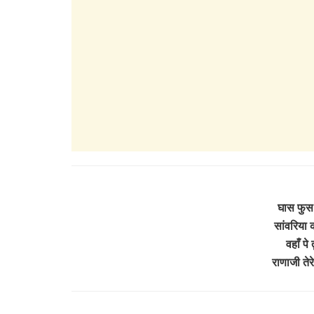
घास फुस 
सांवरिया क
वहाँ पे
राणाजी ते