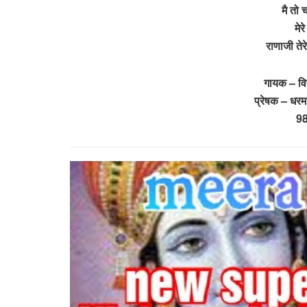
मै तो 
मेर
राणाजी ते
गायक – वि
प्रेषक – धरम 
9