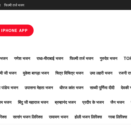
न
फिल्मी तर्ज भजन
IPHONE APP
ाँ भजन
गणेश भजन
राधा-मीराबाई भजन
फिल्मी तर्ज भजन
गुरुदेव भजन
TOP
ोमी जी भजन
मुकेश बागड़ा भजन
चित्र विचित्र भजन
उमा लहरी भजन
रजनी र
 पांडेय भजन
उपासना मेहता भजन
धीरज कांत भजन
साध्वी पूर्णिमा दीदी
देवकी 
ूपम भजन
बिंदु जी महाराज भजन
ब्रम्हानंद भजन
प्रदीप के भजन
जैन भजन
िक्स
सत्संग भजन लिरिक्स
रामायण भजन
होली भजन लिरिक्स
गरबा लिरिक्स