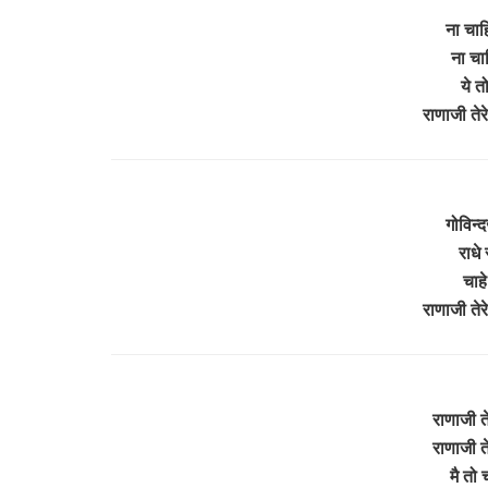
ना चाहि
ना चाह
ये त
राणाजी ते
गोविन्
राधे 
चाह
राणाजी ते
राणाजी त
राणाजी त
मै तो 