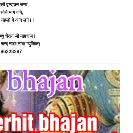
चली वृन्दावन राणा,
े सोये भाग जगे,
रे महलो मे आग लगे।।
ष्णु चेतन जी महाराज।
चन्द नामा(नामा म्युजिक)
886223297