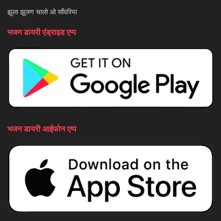
झूला झूलण चालो ओ साँवरिया
भजन डायरी एंड्राइड एप्प
भजन डायरी आईफोन एप्प