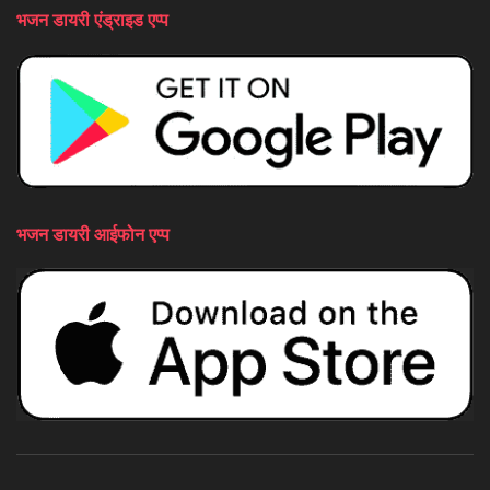
भजन डायरी एंड्राइड एप्प
भजन डायरी आईफोन एप्प