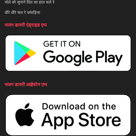
भोले को सुनाने दिल का हाल चले रे
धीरे धीरे चल रे कांवड़िया
भजन डायरी एंड्राइड एप्प
भजन डायरी आईफोन एप्प