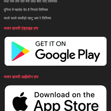
राधा नाम लेते लेते मेरी उम्र बीत जाए लिरिक्स
दुनिया में महादेव देव है निराले लिरिक्स
चालो चालो साथीड़ो खाटू धाम रे लिरिक्स
भजन डायरी एंड्राइड एप्प
भजन डायरी आईफोन एप्प