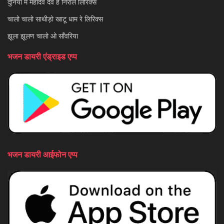
दुनिया में महादेव देव है निराले लिरिक्स
चालो चालो साथीड़ो खाटू धाम रे लिरिक्स
झूला झूलण चालो ओ साँवरिया
भजन डायरी एंड्राइड एप्प
भजन डायरी आईफोन एप्प