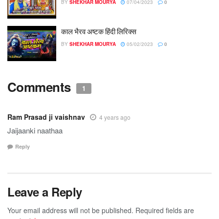
BY
SHEKHAR MOURYA
07/04/2023
0
काल भैरव अष्टक हिंदी लिरिक्स
BY
SHEKHAR MOURYA
05/02/2023
0
Comments
1
Ram Prasad ji vaishnav
4 years ago
Jaijaanki naathaa
Reply
Leave a Reply
Your email address will not be published.
Required fields are