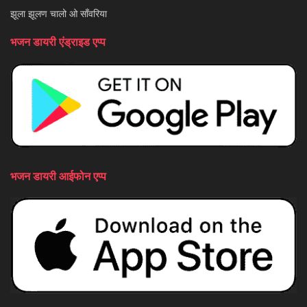
झूला झूलण चालो ओ साँवरिया
भजन डायरी एंड्राइड एप्प
भजन डायरी आईफोन एप्प