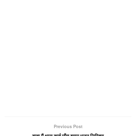
Previous Post
दाता मैं थासु काई माँगा श्याम भजन लिरिक्स