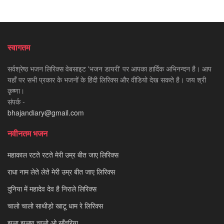
स्वागतम
सर्वश्रेष्ठ भजन लिरिक्स वेबसाइट 'भजन डायरी' पर आपका हार्दिक अभिनन्दन है। आप
यहाँ पर सभी प्रकार के भजनों के हिंदी लिरिक्स और वीडियो देख सकते है। जय श्री
कृष्णा।
संपर्क -
bhajandiary@gmail.com
नवीनतम भजन
महाकाल रटते रटते मेरी उम्र बीत जाए लिरिक्स
राधा नाम लेते लेते मेरी उम्र बीत जाए लिरिक्स
दुनिया में महादेव देव है निराले लिरिक्स
चालो चालो साथीड़ो खाटू धाम रे लिरिक्स
झूला झूलण चालो ओ साँवरिया