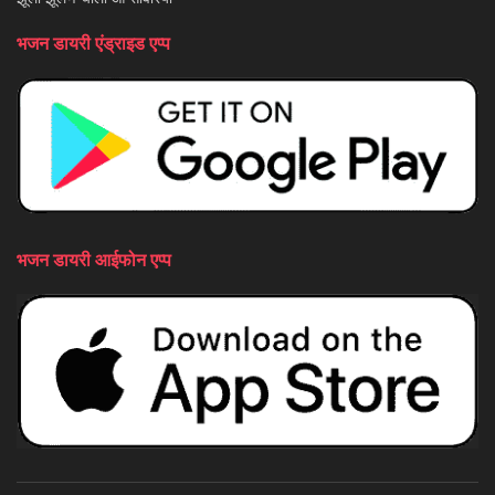
भजन डायरी एंड्राइड एप्प
भजन डायरी आईफोन एप्प