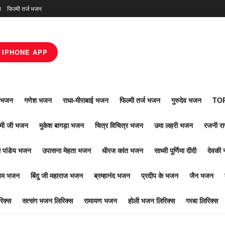
न
फिल्मी तर्ज भजन
IPHONE APP
ाँ भजन
गणेश भजन
राधा-मीराबाई भजन
फिल्मी तर्ज भजन
गुरुदेव भजन
TOP
ोमी जी भजन
मुकेश बागड़ा भजन
चित्र विचित्र भजन
उमा लहरी भजन
रजनी र
 पांडेय भजन
उपासना मेहता भजन
धीरज कांत भजन
साध्वी पूर्णिमा दीदी
देवकी 
ूपम भजन
बिंदु जी महाराज भजन
ब्रम्हानंद भजन
प्रदीप के भजन
जैन भजन
िक्स
सत्संग भजन लिरिक्स
रामायण भजन
होली भजन लिरिक्स
गरबा लिरिक्स