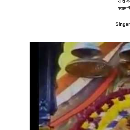
रो रो क
श्याम 
Singer