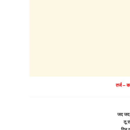
तर्ज – क
जद जद 
तू स
दिन द