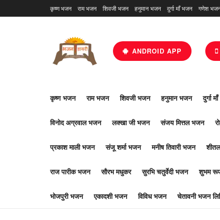
कृष्ण भजन
राम भजन
शिवजी भजन
हनुमान भजन
दुर्गा माँ भजन
गणेश भज
ANDROID APP
कृष्ण भजन
राम भजन
शिवजी भजन
हनुमान भजन
दुर्गा म
विनोद अग्रवाल भजन
लक्खा जी भजन
संजय मित्तल भजन
र
प्रकाश माली भजन
संजू शर्मा भजन
मनीष तिवारी भजन
शीतल
राज पारीक भजन
सौरभ मधुकर
सुरभि चतुर्वेदी भजन
शुभम र
भोजपुरी भजन
एकादशी भजन
विविध भजन
चेतावनी भजन लिर