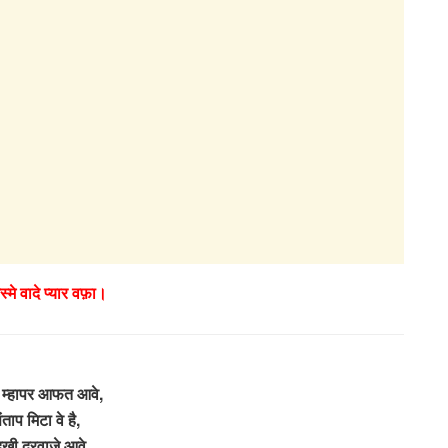
स्मे वादे प्यार वफ़ा।
म्हापर आफत आवे,
ंताप मिटा वे है,
ुखी दरवाजे आवे,