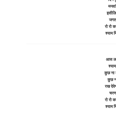
मनवां
इसीलिए
जगत 
रो रो क
श्याम 
आस लगा
श्या
कुछ ना 
कुछ न
रख देवे
चरणा
रो रो क
श्याम 