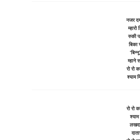
नजर दय
म्हारो
रुकी प
बिका 
‘बिन्न
म्हाने
रो रो क
श्याम 
रो रो क
श्याम
लखदात
दाता