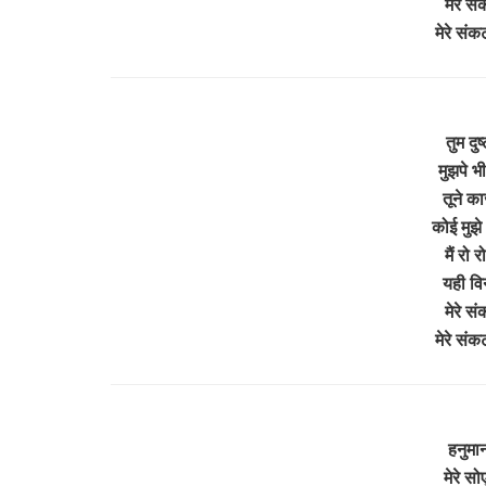
मेरे स
मेरे सं
तुम दु
मुझपे भ
तूने का
कोई मुझे
मैं रो
यही वि
मेरे स
मेरे सं
हनुमा
मेरे सो