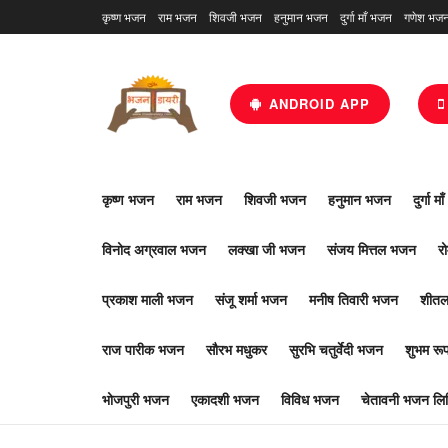
कृष्ण भजन
राम भजन
शिवजी भजन
हनुमान भजन
दुर्गा माँ भजन
गणेश भज
ANDROID APP
कृष्ण भजन
राम भजन
शिवजी भजन
हनुमान भजन
दुर्गा म
विनोद अग्रवाल भजन
लक्खा जी भजन
संजय मित्तल भजन
र
प्रकाश माली भजन
संजू शर्मा भजन
मनीष तिवारी भजन
शीतल
राज पारीक भजन
सौरभ मधुकर
सुरभि चतुर्वेदी भजन
शुभम र
भोजपुरी भजन
एकादशी भजन
विविध भजन
चेतावनी भजन लिर