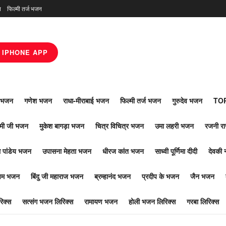
न
फिल्मी तर्ज भजन
IPHONE APP
ाँ भजन
गणेश भजन
राधा-मीराबाई भजन
फिल्मी तर्ज भजन
गुरुदेव भजन
TOP
ोमी जी भजन
मुकेश बागड़ा भजन
चित्र विचित्र भजन
उमा लहरी भजन
रजनी र
 पांडेय भजन
उपासना मेहता भजन
धीरज कांत भजन
साध्वी पूर्णिमा दीदी
देवकी 
ूपम भजन
बिंदु जी महाराज भजन
ब्रम्हानंद भजन
प्रदीप के भजन
जैन भजन
िक्स
सत्संग भजन लिरिक्स
रामायण भजन
होली भजन लिरिक्स
गरबा लिरिक्स