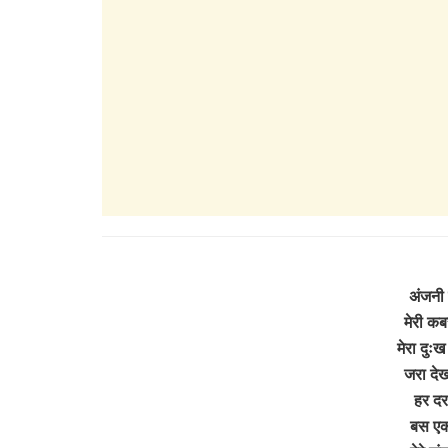
अंजनी क
मेरी क
मेरा दुः
जरा देख
हर दर 
बस एक 