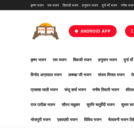
कृष्ण भजन
राम भजन
शिवजी भजन
हनुमान भजन
दुर्गा माँ भजन
गणेश भज
ANDROID APP
कृष्ण भजन
राम भजन
शिवजी भजन
हनुमान भजन
दुर्गा म
विनोद अग्रवाल भजन
लक्खा जी भजन
संजय मित्तल भजन
र
प्रकाश माली भजन
संजू शर्मा भजन
मनीष तिवारी भजन
शीतल
राज पारीक भजन
सौरभ मधुकर
सुरभि चतुर्वेदी भजन
शुभम र
भोजपुरी भजन
एकादशी भजन
विविध भजन
चेतावनी भजन लिर