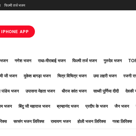
न
फिल्मी तर्ज भजन
IPHONE APP
ाँ भजन
गणेश भजन
राधा-मीराबाई भजन
फिल्मी तर्ज भजन
गुरुदेव भजन
TOP
ोमी जी भजन
मुकेश बागड़ा भजन
चित्र विचित्र भजन
उमा लहरी भजन
रजनी र
 पांडेय भजन
उपासना मेहता भजन
धीरज कांत भजन
साध्वी पूर्णिमा दीदी
देवकी 
ूपम भजन
बिंदु जी महाराज भजन
ब्रम्हानंद भजन
प्रदीप के भजन
जैन भजन
िक्स
सत्संग भजन लिरिक्स
रामायण भजन
होली भजन लिरिक्स
गरबा लिरिक्स