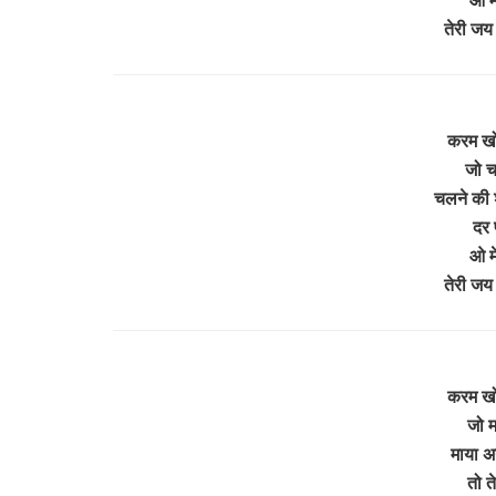
तेरी जय
करम खो
जो च
चलने की 
दर 
ओ मे
तेरी जय
करम खो
जो म
माया अ
तो त