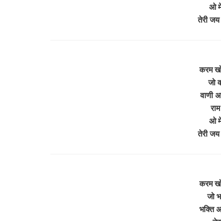
ओ मे
तेरी जय
करम खो
जो व
वाणी अ
राम 
ओ मे
तेरी जय
करम खो
जो भक
भक्ति 