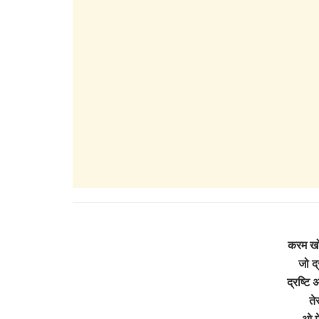
करम खो
जो द्
द्रष्टि
ते
ओ मे