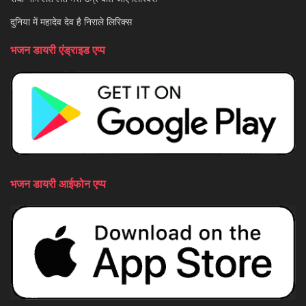
दुनिया में महादेव देव है निराले लिरिक्स
भजन डायरी एंड्राइड एप्प
भजन डायरी आईफोन एप्प