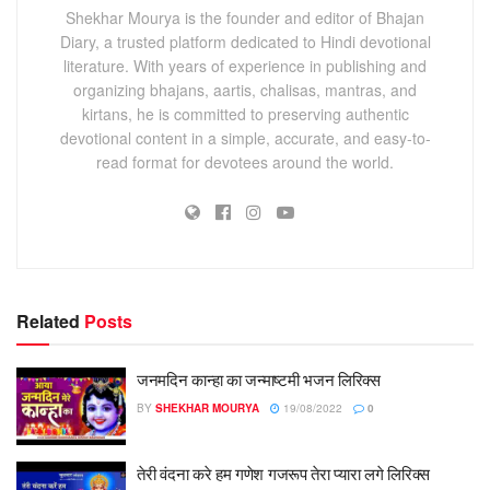
Shekhar Mourya is the founder and editor of Bhajan
Diary, a trusted platform dedicated to Hindi devotional
literature. With years of experience in publishing and
organizing bhajans, aartis, chalisas, mantras, and
kirtans, he is committed to preserving authentic
devotional content in a simple, accurate, and easy-to-
read format for devotees around the world.
Related
Posts
जनमदिन कान्हा का जन्माष्टमी भजन लिरिक्स
BY
SHEKHAR MOURYA
19/08/2022
0
तेरी वंदना करे हम गणेश गजरूप तेरा प्यारा लगे लिरिक्स