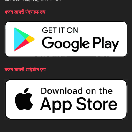
भजन डायरी एंड्राइड एप्प
भजन डायरी आईफोन एप्प