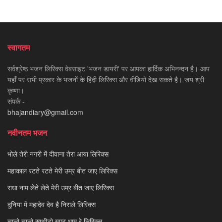
स्वागतम
सर्वश्रेष्ठ भजन लिरिक्स वेबसाइट 'भजन डायरी' पर आपका हार्दिक अभिनन्दन है। आप
यहाँ पर सभी प्रकार के भजनों के हिंदी लिरिक्स और वीडियो देख सकते है। जय श्री
कृष्णा।
संपर्क -
bhajandiary@gmail.com
नवीनतम भजन
भोले तेरी नगरी में दीवाना तेरा आया लिरिक्स
महाकाल रटते रटते मेरी उम्र बीत जाए लिरिक्स
राधा नाम लेते लेते मेरी उम्र बीत जाए लिरिक्स
दुनिया में महादेव देव है निराले लिरिक्स
चालो चालो साथीड़ो खाटू धाम रे लिरिक्स