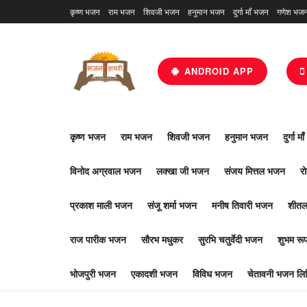
कृष्ण भजन
राम भजन
शिवजी भजन
हनुमान भजन
दुर्गा माँ भजन
गणेश भज
ANDROID APP
कृष्ण भजन
राम भजन
शिवजी भजन
हनुमान भजन
दुर्गा म
विनोद अग्रवाल भजन
लक्खा जी भजन
संजय मित्तल भजन
र
प्रकाश माली भजन
संजू शर्मा भजन
मनीष तिवारी भजन
शीतल
राज पारीक भजन
सौरभ मधुकर
सुरभि चतुर्वेदी भजन
शुभम र
भोजपुरी भजन
एकादशी भजन
विविध भजन
चेतावनी भजन लिर