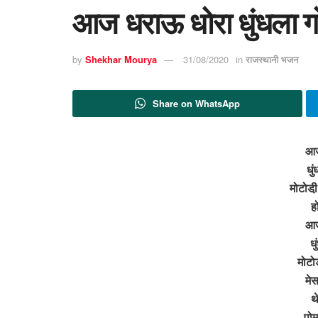
आज धराऊ धोरा धुंधला ग
by
Shekhar Mourya
31/08/2020
in
राजस्थानी भजन
Share on WhatsApp
आज
धुं
मोटोडी
ह
आज
ध
मोटोड
मेस
थ
पोम