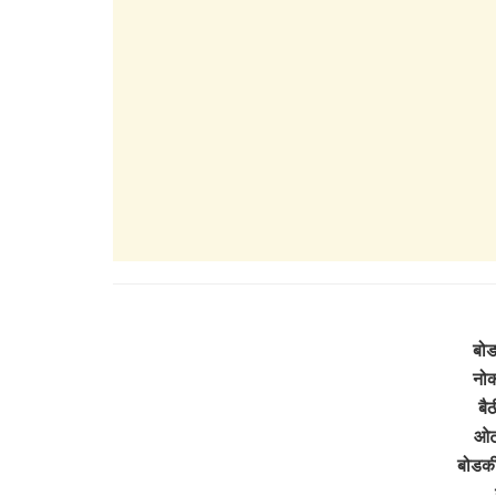
बोड
नोक
बैठ
ओट 
बोडकी