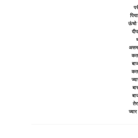
पर
पिया
ऊंचो 
दीप
ध
असमान
कतरा
बाज
कतरा
ज्वा
बार
बाज
तेर
ज्वार