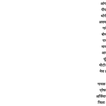
आंग
पीप
थोर
असमान
गा
बोम
रा
माय
आज
ध
मोटोड
मेस 
गायक 
प्रे
अर्जिया
जिला –