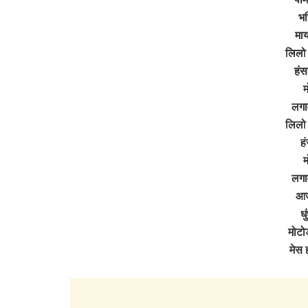
भर
माय
लिलो 
हंस
म
लगाम
लिलो 
ह
म
लगाम
आज
ध
मोटोड
मेस 