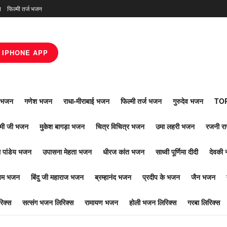
न
फिल्मी तर्ज भजन
IPHONE APP
ाँ भजन
गणेश भजन
राधा-मीराबाई भजन
फिल्मी तर्ज भजन
गुरुदेव भजन
TOP
ोमी जी भजन
मुकेश बागड़ा भजन
चित्र विचित्र भजन
उमा लहरी भजन
रजनी र
 पांडेय भजन
उपासना मेहता भजन
धीरज कांत भजन
साध्वी पूर्णिमा दीदी
देवकी 
ूपम भजन
बिंदु जी महाराज भजन
ब्रम्हानंद भजन
प्रदीप के भजन
जैन भजन
िक्स
सत्संग भजन लिरिक्स
रामायण भजन
होली भजन लिरिक्स
गरबा लिरिक्स