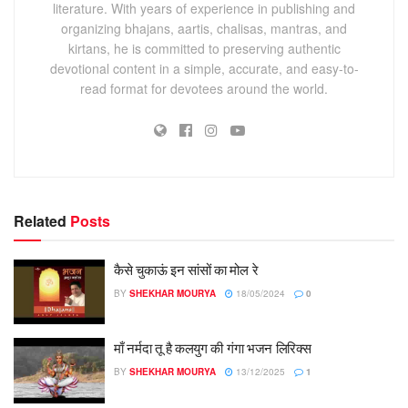
literature. With years of experience in publishing and
organizing bhajans, aartis, chalisas, mantras, and
kirtans, he is committed to preserving authentic
devotional content in a simple, accurate, and easy-to-
read format for devotees around the world.
Related
Posts
कैसे चुकाऊं इन सांसों का मोल रे
BY
SHEKHAR MOURYA
18/05/2024
0
माँ नर्मदा तू है कलयुग की गंगा भजन लिरिक्स
BY
SHEKHAR MOURYA
13/12/2025
1