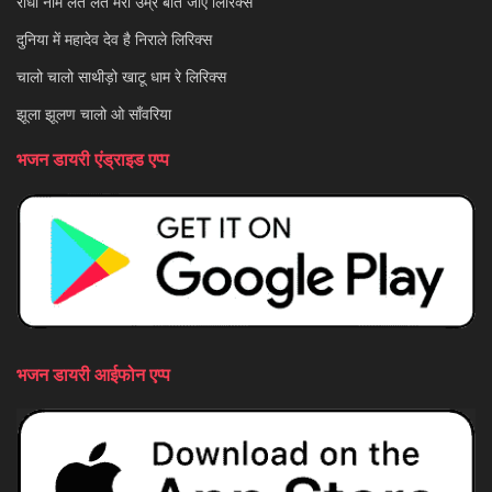
राधा नाम लेते लेते मेरी उम्र बीत जाए लिरिक्स
दुनिया में महादेव देव है निराले लिरिक्स
चालो चालो साथीड़ो खाटू धाम रे लिरिक्स
झूला झूलण चालो ओ साँवरिया
भजन डायरी एंड्राइड एप्प
भजन डायरी आईफोन एप्प