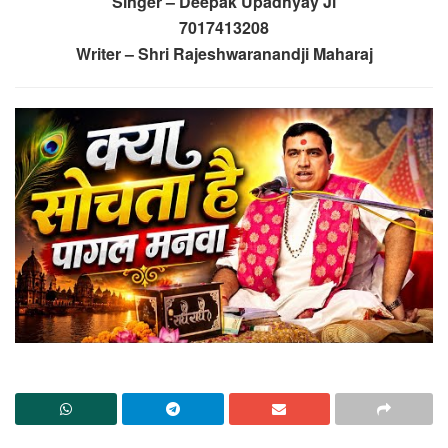
Singer – Deepak Upadhyay Ji
7017413208
Writer – Shri Rajeshwaranandji Maharaj