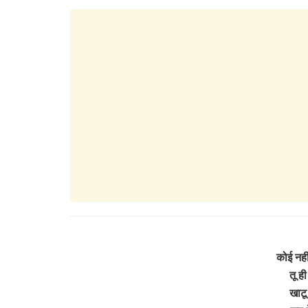
कोई नही
तू ह
खाटू