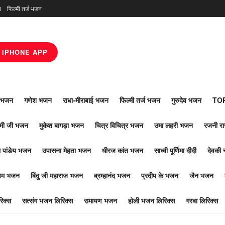
न
फिल्मी तर्ज भजन
IPHONE APP
ाँ भजन
गणेश भजन
राधा-मीराबाई भजन
फिल्मी तर्ज भजन
गुरुदेव भजन
TOP
ोमी जी भजन
मुकेश बागड़ा भजन
चित्र विचित्र भजन
उमा लहरी भजन
रजनी र
 पांडेय भजन
उपासना मेहता भजन
धीरज कांत भजन
साध्वी पूर्णिमा दीदी
देवकी 
ूपम भजन
बिंदु जी महाराज भजन
ब्रम्हानंद भजन
प्रदीप के भजन
जैन भजन
िक्स
सत्संग भजन लिरिक्स
रामायण भजन
होली भजन लिरिक्स
गरबा लिरिक्स