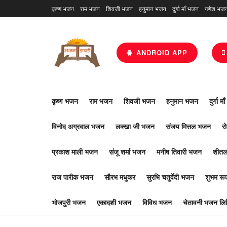
कृष्ण भजन
राम भजन
शिवजी भजन
हनुमान भजन
दुर्गा माँ भजन
गणेश भज
ANDROID APP
कृष्ण भजन
राम भजन
शिवजी भजन
हनुमान भजन
दुर्गा म
विनोद अग्रवाल भजन
लक्खा जी भजन
संजय मित्तल भजन
र
प्रकाश माली भजन
संजू शर्मा भजन
मनीष तिवारी भजन
शीतल
राज पारीक भजन
सौरभ मधुकर
सुरभि चतुर्वेदी भजन
शुभम र
भोजपुरी भजन
एकादशी भजन
विविध भजन
चेतावनी भजन लिर