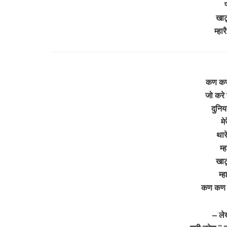
खाट
म्ह
कण कण म
जो करे 
दुनिय
मे
थार
म्
खाट
म्
कण कण मे
– ले