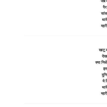
जब म
पैर
सांस
थार
म्ह
खाटू 
देख
क्या निर
इस
दुन
ये 
थार
म्ह