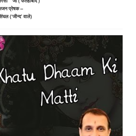
नरसी ” जी ( फतेहाबाद )
भजन प्रेषक –
िंघल (‘जीन्द’ वाले)