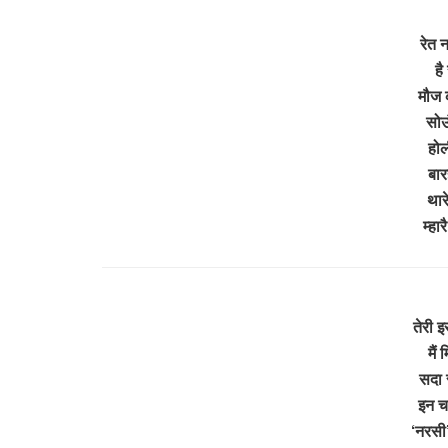
रेत न
है
मौज क
सोऊ
होल
बार
थार
म्ह
तेरी इ
मैं
सदा स
इन चर
‘नरसी’