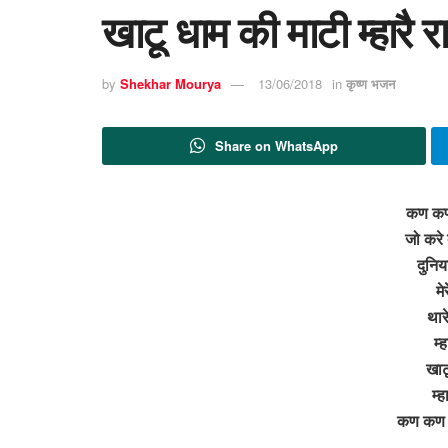
खाटू धाम की माटी म्हार
by
Shekhar Mourya
13/06/2018
in
कृष्ण भजन
Share on WhatsApp
कण कण म
जो करे 
दुनिय
मे
थार
म्
खाट
म्
कण कण मे